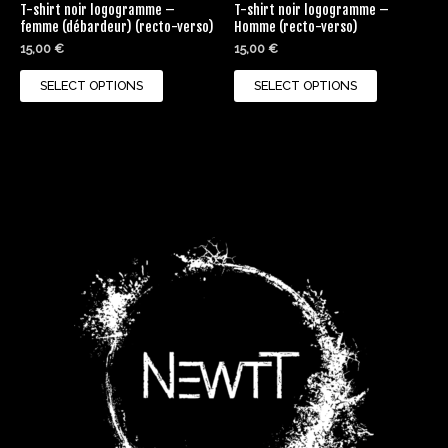
T-shirt noir logogramme –
T-shirt noir logogramme –
the
the
femme (débardeur) (recto-verso)
Homme (recto-verso)
product
product
15,00
€
15,00
€
page
page
SELECT OPTIONS
SELECT OPTIONS