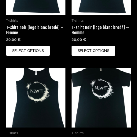
may
may
be
be
chosen
chosen
T-shirts
T-shirts
on
on
T-shirt noir [logo blanc brodé] –
T-shirt noir [logo blanc brodé] –
the
the
Femme
Homme
product
product
20,00
€
20,00
€
page
page
SELECT OPTIONS
SELECT OPTIONS
This
This
product
product
has
has
multiple
multiple
variants.
variants.
The
The
options
options
may
may
be
be
chosen
chosen
T-shirts
T-shirts
on
on