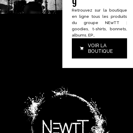
g
Retrouvez sur la boutique
en ligne tous les produits
du groupe NEwTT :
goodies, t-shirts, bonnets,
albums, EP…
VOIR LA
BOUTIQUE